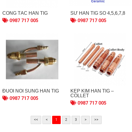
CÔNG TẮC HÀN TIG
SỨ HÀN TIG SỐ 4,5,6,7,8
0987 717 005
0987 717 005
ĐUÔI NỐI SÚNG HÀN TIG
KẸP KIM HÀN TIG –
COLLET
0987 717 005
0987 717 005
<<
<
1
2
3
>
>>