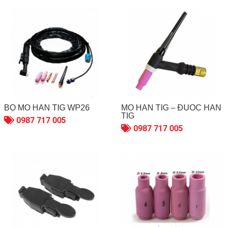
BỘ MỎ HÀN TIG WP26
MỎ HÀN TIG – ĐUỐC HÀN
TIG
0987 717 005
0987 717 005