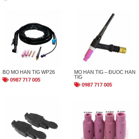
BỘ MỎ HÀN TIG WP26
MỎ HÀN TIG – ĐUỐC HÀN
TIG
0987 717 005
0987 717 005