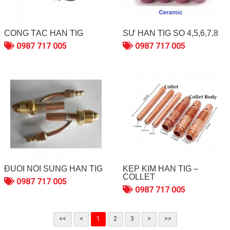
CÔNG TẮC HÀN TIG
SỨ HÀN TIG SỐ 4,5,6,7,8
0987 717 005
0987 717 005
ĐUÔI NỐI SÚNG HÀN TIG
KẸP KIM HÀN TIG –
COLLET
0987 717 005
0987 717 005
<<
<
1
2
3
>
>>