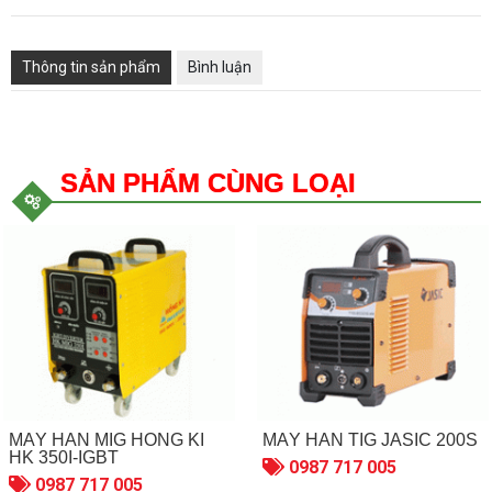
Thông tin sản phẩm
Bình luận
SẢN PHẨM CÙNG LOẠI
MÁY HÀN MIG HỒNG KÍ
MÁY HÀN TIG JASIC 200S
HK 350I-IGBT
0987 717 005
0987 717 005