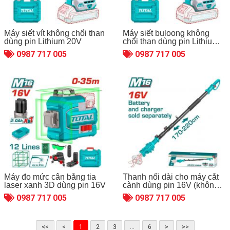
Máy siết vít không chổi than
Máy siết buloong không
dùng pin Lithium 20V
chổi than dùng pin Lithium
20V
0987 717 005
0987 717 005
Máy đo mức cân bằng tia
Thanh nối dài cho máy cắt
laser xanh 3D dùng pin 16V
cành dùng pin 16V (không
kèm pin & sạc)
0987 717 005
0987 717 005
<<
<
1
2
3
...
6
>
>>