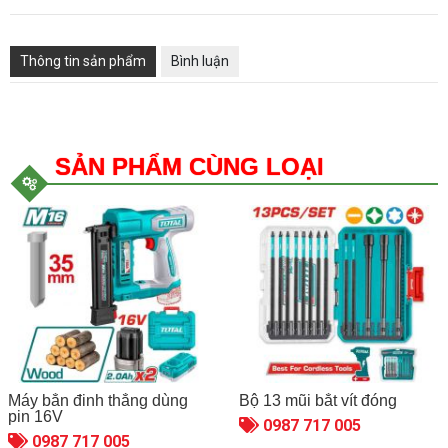
Thông tin sản phẩm
Bình luận
SẢN PHẨM CÙNG LOẠI
Máy bắn đinh thẳng dùng
Bộ 13 mũi bắt vít đóng
pin 16V
0987 717 005
0987 717 005