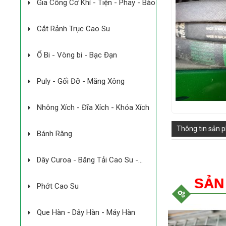
Gia Công Cơ Khí - Tiện - Phay - Bào
Cắt Rảnh Trục Cao Su
Ổ Bi - Vòng bi - Bạc Đạn
Puly - Gối Đỡ - Măng Xông
Nhông Xích - Đĩa Xích - Khóa Xích
Thông tin sản 
Bánh Răng
Dây Curoa - Băng Tải Cao Su -
Băng Tải Công Nghiệp
SẢN
Phớt Cao Su
Que Hàn - Dây Hàn - Máy Hàn