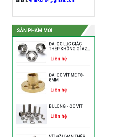
Email:
vinhkcn04@gmail.com
ĐAI ỐC (ECU) KHÓA
DIN 985
Liên hệ
SẢN PHẨM MỚI
ĐAI ỐC LỤC GIÁC
THÉP KHÔNG GỈ A2
PHÙ HỢP BU LÔNG
Liên hệ
VÀ ỐC VÍT CÓ BƯỚC
REN LỚN
ĐAI ỐC VÍT ME T8-
8MM
Liên hệ
BULONG - ỐC VÍT
Liên hệ
VÍT ĐẦU VAN THÉP