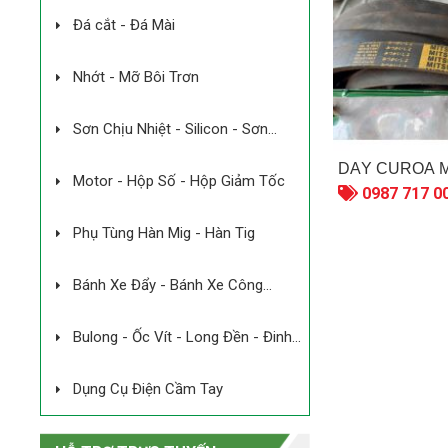
Đá cắt - Đá Mài
Nhớt - Mỡ Bôi Trơn
MÁY QUẠT LÒ DÙNG
PIN
Sơn Chịu Nhiệt - Silicon - Sơn
Chống Rỉ Sét
Liên hệ
DÂY CUROA 
Motor - Hộp Số - Hộp Giảm Tốc
0987 717 0
MÁY ÉP KIỆN CAO SU
100 TẤN
Phụ Tùng Hàn Mig - Hàn Tig
Liên hệ
Bánh Xe Đẩy - Bánh Xe Công
Nghiệp
Máy siết vít dùng pin
Lithium-Ion 4V
Bulong - Ốc Vít - Long Đền - Đinh
Tán
Liên hệ
Dụng Cụ Điện Cầm Tay
Máy đo mức cân
bằng tia laser xanh
3D dùng pin 16V