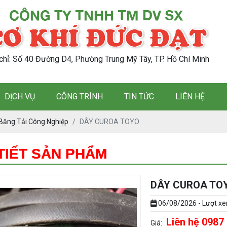
 chỉ: Số 40 Đường D4, Phường Trung Mỹ Tây, TP. Hồ Chí Minh
DỊCH VỤ
CÔNG TRÌNH
TIN TỨC
LIÊN HỆ
 Băng Tải Công Nghiệp
DÂY CUROA TOYO
 TIẾT SẢN PHẨM
DÂY CUROA TO
06/08/2026 - Lượt x
Liên hệ 0987
Giá: