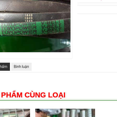
phẩm
Bình luận
 PHẨM CÙNG LOẠI