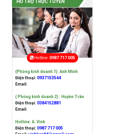
HỖ TRỢ TRỰC TUYẾN
Liên hệ
Máy siết buloong
không chổi than
dùng pin Lithium 20V
Liên hệ
Máy siết vít không
chổi than dùng pin
Hotline:
0987 717 005
Lithium 20V
Liên hệ
(Phòng kinh doanh 1): Anh Minh
Điện thoại:
0937153544
Vòng Bi bạc đạn
Email:
công nghiệp
Liên hệ
( Phòng kinh doanh 2) : Huyền Trân
Điện thoại:
0384152881
Email:
ĐAI ỐC CÓ GỜ THÉP
KHÔNG GỈ A4
Hotline: A. Vinh
Liên hệ
Điện thoại:
0987 717 005