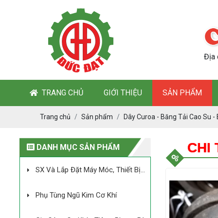
Địa
TRANG CHỦ
GIỚI THIỆU
SẢN PHẨM
Trang chủ
Sản phẩm
Dây Curoa - Băng Tải Cao Su -
CHI
DANH MỤC SẢN PHẨM
SX Và Lắp Đặt Máy Móc, Thiết Bị
Của Dây Chuyền Chế Biến Mủ Cao Su
Phụ Tùng Ngũ Kim Cơ Khí