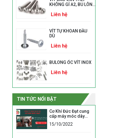
KHÔNG GỈ A2, BU LÔNG
CHÌM
Liên hệ
M3/M4/M5/M6/M8/M10
VÍT TỰ KHOAN ĐẦU
DÙ
Liên hệ
BULONG ỐC VÍT INOX
Liên hệ
BULONG A325
TIN TỨC NỔI BẬT
Liên hệ
Cơ Khí Đức Đạt cung
cấp máy móc dây
BULONG A 490TC
chuyền mủ cao su
15/10/2022
chất lượng cao
Liên hệ