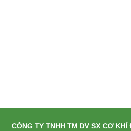
BULONG S10T
Liên hệ
BULONG INOX 201
Liên hệ
BULONG INOX 304
Liên hệ
BULONG INOX
Liên hệ
BÁNH RĂNG
CÔNG TY TNHH TM DV SX CƠ KHÍ
Liên hệ