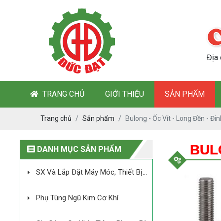
Địa
TRANG CHỦ
GIỚI THIỆU
SẢN PHẨM
Trang chủ
Sản phẩm
Bulong - Ốc Vít - Long Đền - Đi
BULO
DANH MỤC SẢN PHẨM
SX Và Lắp Đặt Máy Móc, Thiết Bị
Của Dây Chuyền Chế Biến Mủ Cao Su
Phụ Tùng Ngũ Kim Cơ Khí