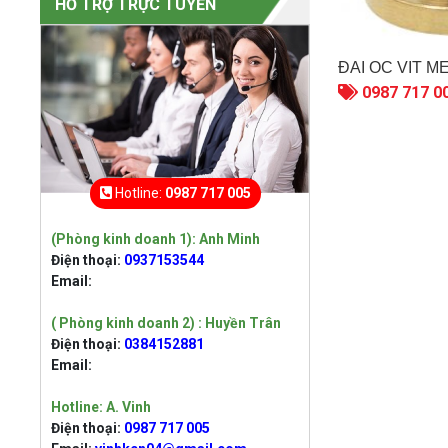
100 TẤN
HỖ TRỢ TRỰC TUYẾN
Liên hệ
ĐAI ỐC VÍT M
Máy siết vít dùng pin
0987 717 0
Lithium-Ion 4V
Liên hệ
Máy đo mức cân
Hotline:
0987 717 005
bằng tia laser xanh
3D dùng pin 16V
Liên hệ
(Phòng kinh doanh 1): Anh Minh
Điện thoại:
0937153544
Email:
Máy siết buloong
không chổi than
( Phòng kinh doanh 2) : Huyền Trân
dùng pin Lithium 20V
Liên hệ
Điện thoại:
0384152881
Email:
Máy siết vít không
Hotline: A. Vinh
chổi than dùng pin
Lithium 20V
Điện thoại:
0987 717 005
Liên hệ