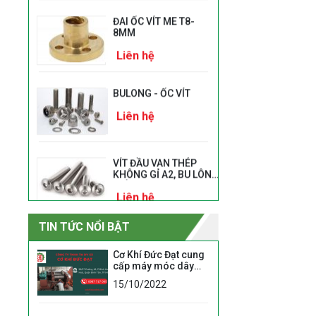
ĐAI ỐC VÍT ME T8-
8MM
Liên hệ
BULONG - ỐC VÍT
Liên hệ
VÍT ĐẦU VAN THÉP
KHÔNG GỈ A2, BU LÔNG
CHÌM
Liên hệ
M3/M4/M5/M6/M8/M10
VÍT TỰ KHOAN ĐẦU
TIN TỨC NỔI BẬT
DÙ
Liên hệ
Cơ Khí Đức Đạt cung
cấp máy móc dây
chuyền mủ cao su
15/10/2022
chất lượng cao
BULONG ỐC VÍT INOX
Liên hệ