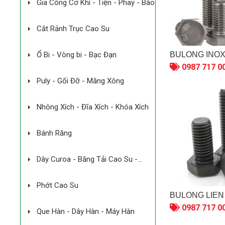
Gia Công Cơ Khí - Tiện - Phay - Bào
Cắt Rảnh Trục Cao Su
BULONG INO
Ổ Bi - Vòng bi - Bạc Đạn
0987 717 0
Puly - Gối Đỡ - Măng Xông
Nhông Xích - Đĩa Xích - Khóa Xích
Bánh Răng
Dây Curoa - Băng Tải Cao Su -
Băng Tải Công Nghiệp
Phớt Cao Su
BULONG LIÊN 
0987 717 0
Que Hàn - Dây Hàn - Máy Hàn