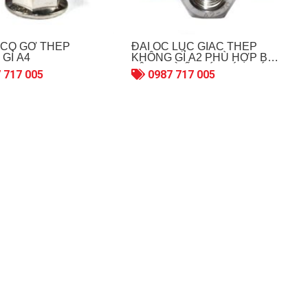
 CÓ GỜ THÉP
ĐAI ỐC LỤC GIÁC THÉP
GỈ A4
KHÔNG GỈ A2 PHÙ HỢP BU
LÔNG VÀ ỐC VÍT CÓ BƯỚC
 717 005
0987 717 005
REN LỚN