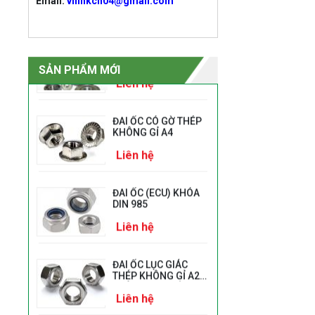
Email:
vinhkcn04@gmail.com
Vòng Bi bạc đạn
công nghiệp
Liên hệ
SẢN PHẨM MỚI
ĐAI ỐC CÓ GỜ THÉP
KHÔNG GỈ A4
Liên hệ
ĐAI ỐC (ECU) KHÓA
DIN 985
Liên hệ
ĐAI ỐC LỤC GIÁC
THÉP KHÔNG GỈ A2
PHÙ HỢP BU LÔNG
Liên hệ
VÀ ỐC VÍT CÓ BƯỚC
REN LỚN