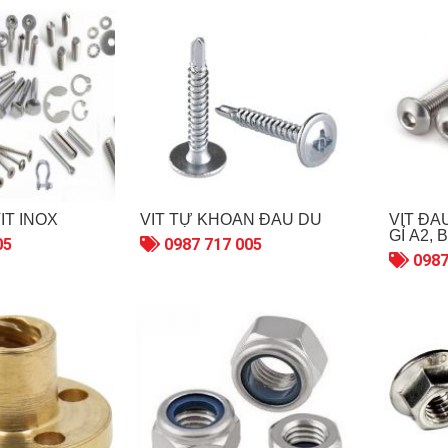
ÍT INOX
VÍT TỰ KHOAN ĐẦU DÙ
VÍT ĐẦ
GỈ A2,
05
0987 717 005
M3/M4/
0987