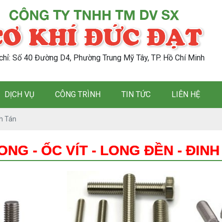
 chỉ: Số 40 Đường D4, Phường Trung Mỹ Tây, TP. Hồ Chí Minh
DỊCH VỤ
CÔNG TRÌNH
TIN TỨC
LIÊN HỆ
nh Tán
NG - ỐC VÍT - LONG ĐỀN - ĐINH