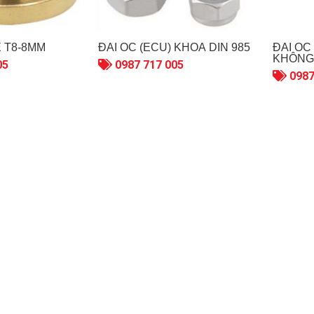
E T8-8MM
ĐAI ỐC (ECU) KHÓA DIN 985
ĐAI ỐC
KHÔNG 
05
0987 717 005
0987