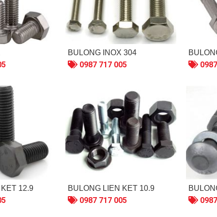
X
BULONG INOX 304
BULONG
05
0987 717 005
0987
KẾT 12.9
BULONG LIÊN KẾT 10.9
BULONG
05
0987 717 005
0987