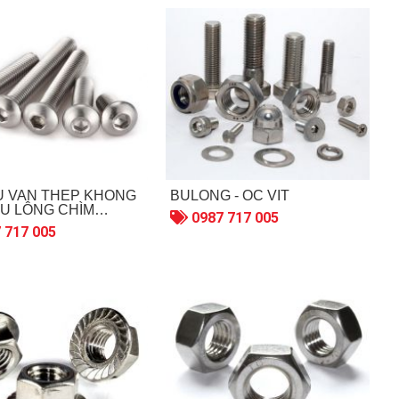
U VAN THÉP KHÔNG
BULONG - ỐC VÍT
 BU LÔNG CHÌM
0987 717 005
M5/M6/M8/M10
 717 005