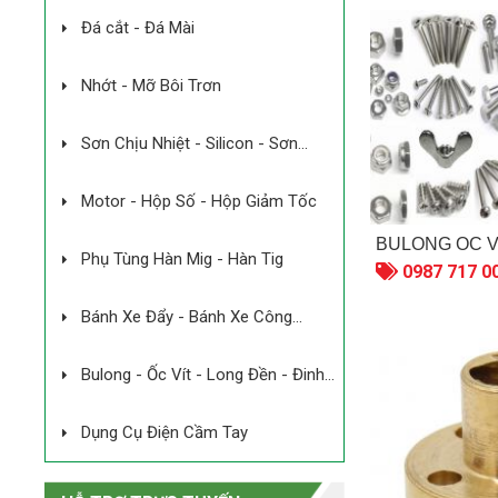
Đá cắt - Đá Mài
Nhớt - Mỡ Bôi Trơn
Sơn Chịu Nhiệt - Silicon - Sơn
Chống Rỉ Sét
Motor - Hộp Số - Hộp Giảm Tốc
BULONG ỐC V
Phụ Tùng Hàn Mig - Hàn Tig
0987 717 0
Bánh Xe Đẩy - Bánh Xe Công
Nghiệp
MÁY QUẠT LÒ DÙNG
Bulong - Ốc Vít - Long Đền - Đinh
PIN
Tán
Liên hệ
Dụng Cụ Điện Cầm Tay
MÁY ÉP KIỆN CAO SU