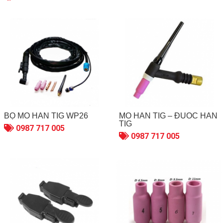
BỘ MỎ HÀN TIG WP26
MỎ HÀN TIG – ĐUỐC HÀN
TIG
0987 717 005
0987 717 005