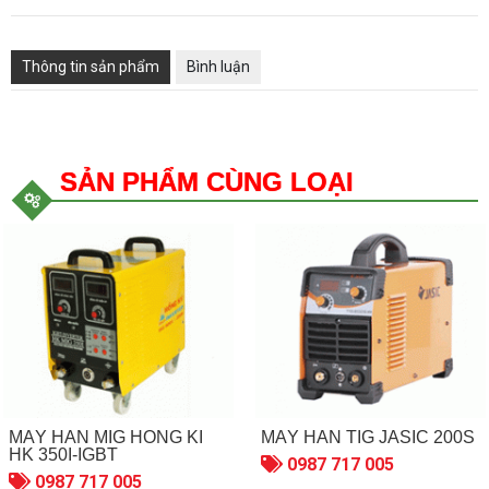
Thông tin sản phẩm
Bình luận
SẢN PHẨM CÙNG LOẠI
MÁY HÀN MIG HỒNG KÍ
MÁY HÀN TIG JASIC 200S
HK 350I-IGBT
0987 717 005
0987 717 005