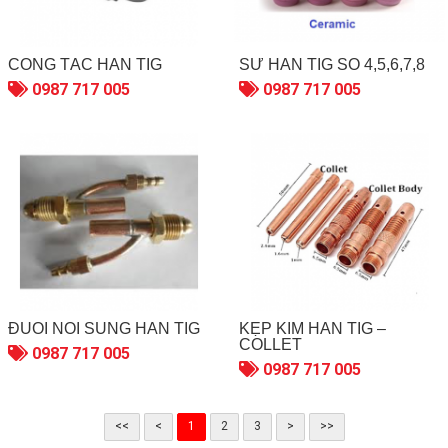
CÔNG TẮC HÀN TIG
SỨ HÀN TIG SỐ 4,5,6,7,8
0987 717 005
0987 717 005
ĐUÔI NỐI SÚNG HÀN TIG
KẸP KIM HÀN TIG –
COLLET
0987 717 005
0987 717 005
<<
<
1
2
3
>
>>