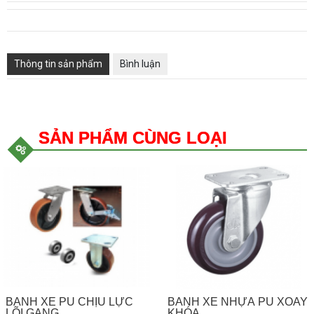
Thông tin sản phẩm
Bình luận
SẢN PHẨM CÙNG LOẠI
BÁNH XE PU CHỊU LỰC
BÁNH XE NHỰA PU XOAY
LÕI GANG
KHÓA